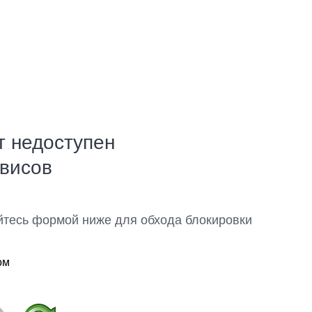
т недоступен
рвисов
йтесь формой ниже для обхода блокировки
ом