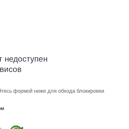
т недоступен
рвисов
йтесь формой ниже для обхода блокировки
ом