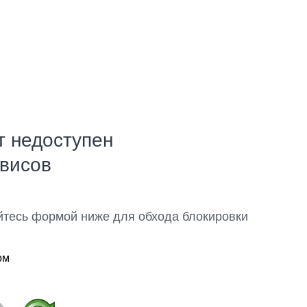
т недоступен
рвисов
йтесь формой ниже для обхода блокировки
ом