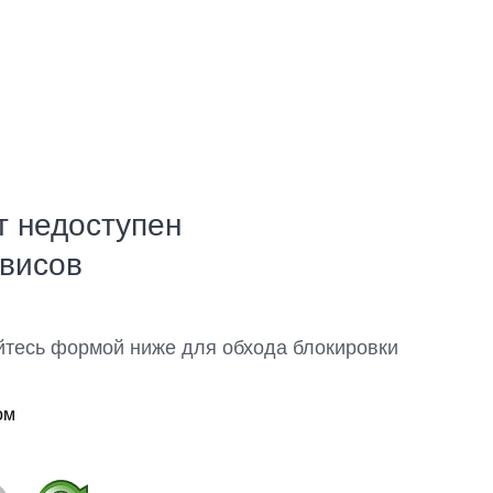
т недоступен
рвисов
йтесь формой ниже для обхода блокировки
ом