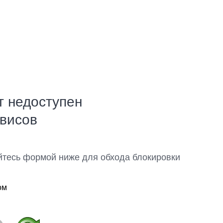
т недоступен
рвисов
йтесь формой ниже для обхода блокировки
ом